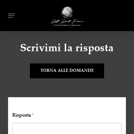
Skip
Menu
to
main
content
Scrivimi la risposta
TORNA ALLE DOMANDE
Risposta
*